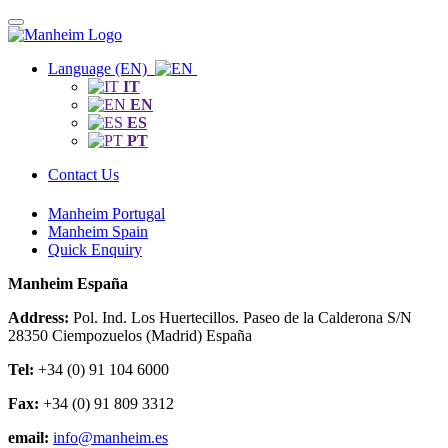
Language (EN)
IT
EN
ES
PT
Contact Us
Manheim Portugal
Manheim Spain
Quick Enquiry
Manheim España
Address:
Pol. Ind. Los Huertecillos. Paseo de la Calderona S/N
28350 Ciempozuelos (Madrid) España
Tel:
+34 (0) 91 104 6000
Fax:
+34 (0) 91 809 3312
email:
info@manheim.es